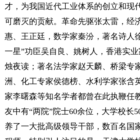
才，为我国近代工业体系的创立和现
可磨灭的贡献。革命先驱张太雷，经
惠、王正廷，数学家秦汾，著名诗人
一星”功臣吴自良、姚树人，香港实
烛夜读；著名法学家赵天麟、桥梁专
洲、化工专家侯德榜、水利学家张含
家李曙森等知名学者都曾在此执鞭任
友中有“两院”院士60余位，大学校长
养了一大批高级领导干部，数百名国