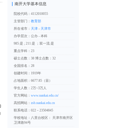
南开大学基本信息
院校代码：4112010055
主管部门：
教育部
所在省市：
天津
-
天津市
办学层次：公办 - 本科
985:是 ; 211:是 ；双一流:是
重点学科：23
硕士点数：38 博士点数：32
全国排名：28
创建时间：1919年
占地面积：6677.85（亩）
学生人数：2万~3万人
官方网站：
www.nankai.edu.cn/
高招网站：
zsb.nankai.edu.cn
的
联系电话：022－23504845
的
学校地址：八里台校区： 天津市南开区
卫津路94号