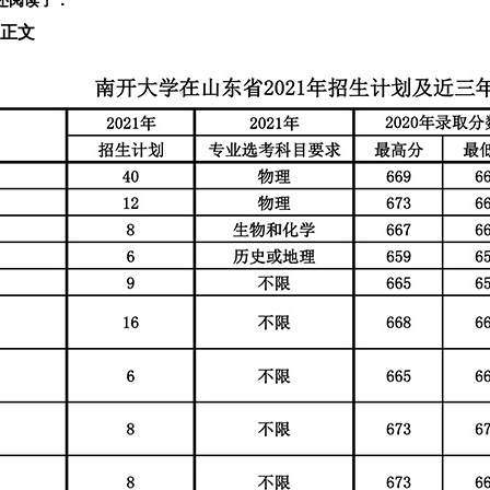
学还阅读了：
 正文