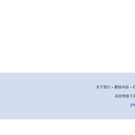
-
-
关于我们
删除内容
高招帮旗下高考网
沪I