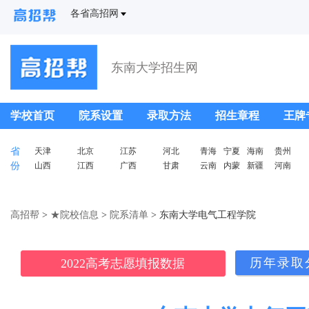
各省高招网
东南大学招生网
学校首页
院系设置
录取方法
招生章程
王牌
省
天津
北京
江苏
河北
青海
宁夏
海南
贵州
份
山西
江西
广西
甘肃
云南
内蒙
新疆
河南
高招帮
>
★院校信息
>
院系清单
> 东南大学电气工程学院
历年录取
2022高考志愿填报数据