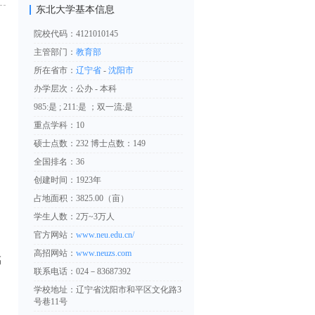
东北大学基本信息
院校代码：4121010145
主管部门：
教育部
所在省市：
辽宁省
-
沈阳市
办学层次：公办 - 本科
985:是 ; 211:是 ；双一流:是
重点学科：10
硕士点数：232 博士点数：149
全国排名：36
创建时间：1923年
占地面积：3825.00（亩）
学生人数：2万~3万人
官方网站：
www.neu.edu.cn/
高招网站：
www.neuzs.com
高
联系电话：024－83687392
，
学校地址：辽宁省沈阳市和平区文化路3
号巷11号