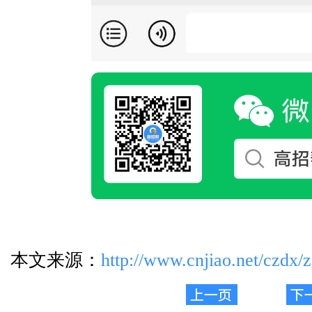
本文来源：
http://www.cnjiao.net/czdx/